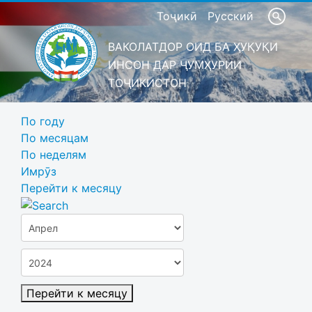
Тоҷикӣ
Русский
ВАКОЛАТДОР ОИД БА ҲУҚУҚИ
ИНСОН ДАР ҶУМҲУРИИ
ТОҶИКИСТОН
По году
По месяцам
По неделям
Имрӯз
Перейти к месяцу
Перейти к месяцу