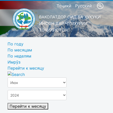
Тоҷикӣ
Русский
ВАКОЛАТДОР ОИД БА ҲУҚУҚИ
ИНСОН ДАР ҶУМҲУРИИ
ТОҶИКИСТОН
По году
По месяцам
По неделям
Имрӯз
Перейти к месяцу
Перейти к месяцу