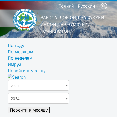
Тоҷикӣ
Русский
ВАКОЛАТДОР ОИД БА ҲУҚУҚИ
ИНСОН ДАР ҶУМҲУРИИ
ТОҶИКИСТОН
По году
По месяцам
По неделям
Имрӯз
Перейти к месяцу
Перейти к месяцу