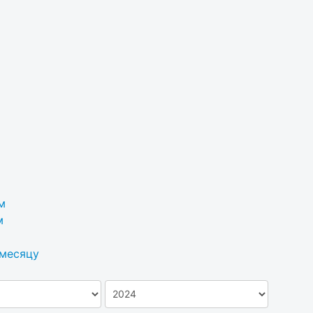
м
м
 месяцу