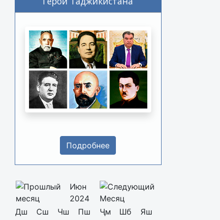
Герои Таджикистана
Подробнее
Июн
2024
Дш
Сш
Чш
Пш
Ҷм
Шб
Яш