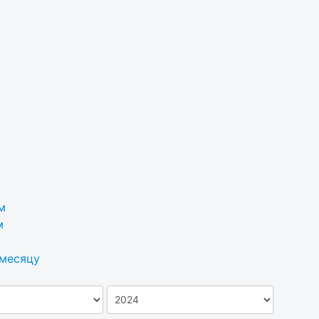
м
м
 месяцу