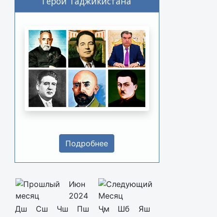
Герои Таджикистана
Подробнее
Июн
2024
Дш
Сш
Чш
Пш
Ҷм
Шб
Яш