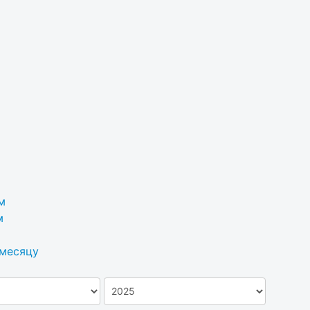
м
м
 месяцу