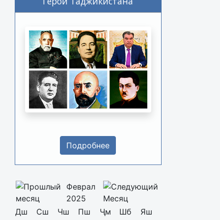
Герои Таджикистана
Подробнее
Феврал
2025
Дш
Сш
Чш
Пш
Ҷм
Шб
Яш