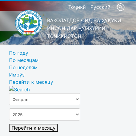
Тоҷикӣ
Русский
ВАКОЛАТДОР ОИД БА ҲУҚУҚИ
ИНСОН ДАР ҶУМҲУРИИ
ТОҶИКИСТОН
По году
По месяцам
По неделям
Имрӯз
Перейти к месяцу
Перейти к месяцу