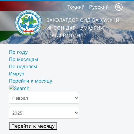
Тоҷикӣ
Русский
ВАКОЛАТДОР ОИД БА ҲУҚУҚИ
ИНСОН ДАР ҶУМҲУРИИ
ТОҶИКИСТОН
По году
По месяцам
По неделям
Имрӯз
Перейти к месяцу
Перейти к месяцу