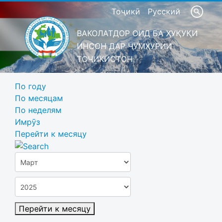
Тоҷикӣ
Русский
ВАКОЛАТДОР ОИД БА ҲУҚУҚИ
ИНСОН ДАР ҶУМҲУРИИ
ТОҶИКИСТОН
По году
По месяцам
По неделям
Имрӯз
Перейти к месяцу
Перейти к месяцу