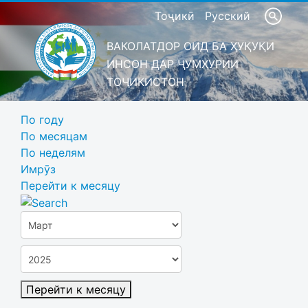
Тоҷикӣ
Русский
ВАКОЛАТДОР ОИД БА ҲУҚУҚИ
ИНСОН ДАР ҶУМҲУРИИ
ТОҶИКИСТОН
По году
По месяцам
По неделям
Имрӯз
Перейти к месяцу
Перейти к месяцу