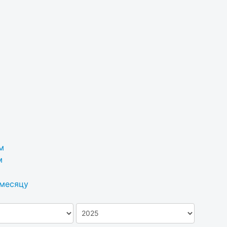
м
м
 месяцу