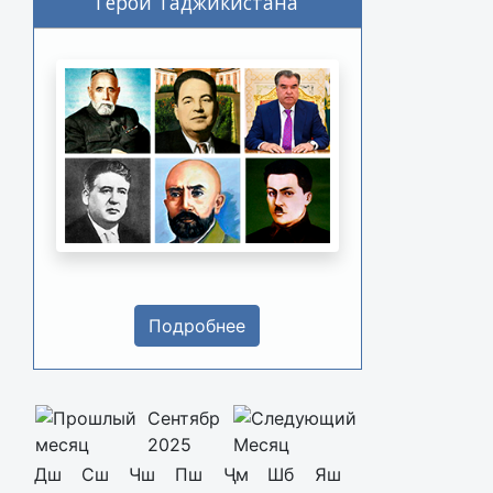
Герои Таджикистана
Подробнее
Сентябр
2025
Дш
Сш
Чш
Пш
Ҷм
Шб
Яш