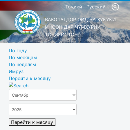
Тоҷикӣ
Русский
ВАКОЛАТДОР ОИД БА ҲУҚУҚИ
ИНСОН ДАР ҶУМҲУРИИ
ТОҶИКИСТОН
По году
По месяцам
По неделям
Имрӯз
Перейти к месяцу
Перейти к месяцу