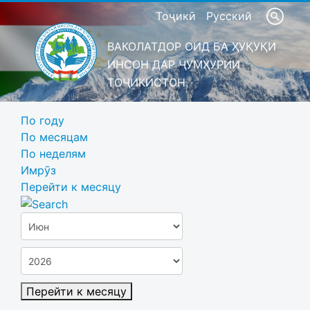
Тоҷикӣ
Русский
ВАКОЛАТДОР ОИД БА ҲУҚУҚИ
ИНСОН ДАР ҶУМҲУРИИ
ТОҶИКИСТОН
По году
По месяцам
По неделям
Имрӯз
Перейти к месяцу
Перейти к месяцу