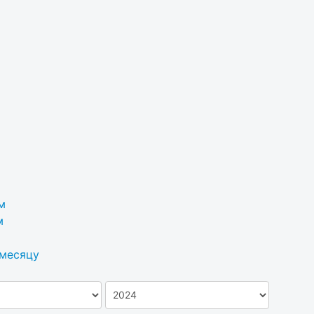
м
м
 месяцу