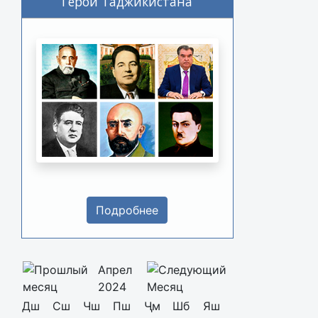
Герои Таджикистана
Подробнее
Апрел
2024
Дш
Сш
Чш
Пш
Ҷм
Шб
Яш