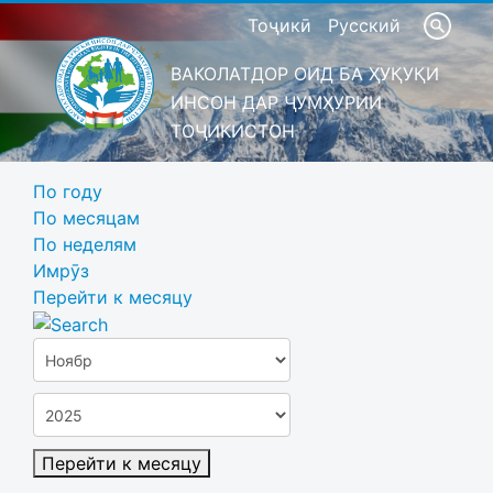
Тоҷикӣ
Русский
ВАКОЛАТДОР ОИД БА ҲУҚУҚИ
ИНСОН ДАР ҶУМҲУРИИ
ТОҶИКИСТОН
По году
По месяцам
По неделям
Имрӯз
Перейти к месяцу
Перейти к месяцу