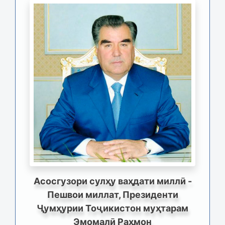
Асосгузори сулҳу ваҳдати миллӣ -
Пешвои миллат, Президенти
Ҷумҳурии Тоҷикистон муҳтарам
Эмомалӣ Раҳмон