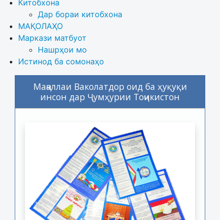
Китобхона
Дар бораи китобхона 
МАҚОЛАҲО
Маркази матбуот
Нашрҳои мо
Истинод ба сомонаҳо
Маҷаллаи Ваколатдор оид ба ҳуқуқи
инсон дар Ҷумҳурии Тоҷикистон