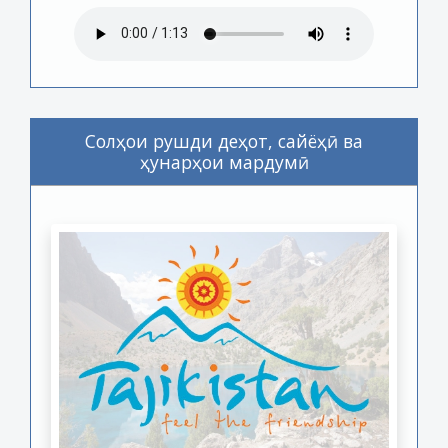
Солҳои рушди деҳот, сайёҳӣ ва
ҳунарҳои мардумӣ