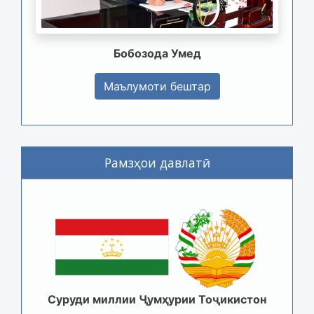
Бобозода Умед
Маълумоти бештар
Рамзҳои давлатӣ
Суруди миллии Ҷумҳурии Тоҷикистон