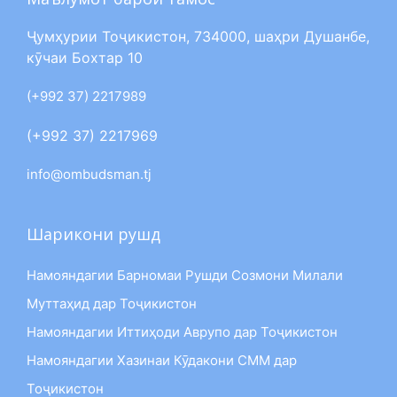
Ҷумҳурии Тоҷикистон, 734000, шаҳри Душанбе,
кӯчаи Бохтар 10
(+992 37) 2217989
(+992 37) 2217969
info@ombudsman.tj
Шарикони рушд
Намояндагии Барномаи Рушди Созмони Милали
Муттаҳид дар Тоҷикистон
Намояндагии Иттиҳоди Аврупо дар Тоҷикистон
Намояндагии Хазинаи Кӯдакони СММ дар
Тоҷикистон