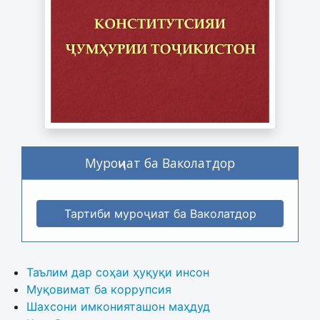
Муроҷиат ба Ваколатдор
Тартиби муроҷиат ба Ваколатдор
Таълим дар соҳаи ҳуқуқи инсон
Муқовимат ба коррупсия
Шахсони имконияташон маҳдуд