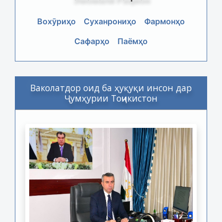
Вохӯриҳо
Суханрониҳо
Фармонҳо
Сафарҳо
Паёмҳо
Ваколатдор оид ба ҳуқуқи инсон дар
Ҷумҳурии Тоҷикистон