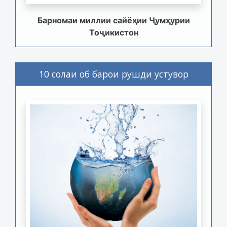
Барномаи миллии сайёҳии Ҷумҳурии
Тоҷикистон
10 солаи об барои рушди устувор