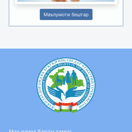
Маълумоти бештар
Маълумот барои тамос