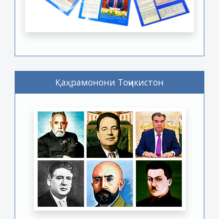
Қаҳрамонони Тоҷикистон