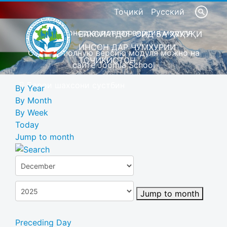
Тоҷикӣ
Русский
Это демонстрационная версия модуля
ВАКОЛАТДОР ОИД БА ҲУҚУҚИ
ИНСОН ДАР ҶУМҲУРИИ
Скачать полную версию модуля можно на
ТОҶИКИСТОН
сайте Joomla School
Барои шахсони сустбин
By Year
By Month
By Week
Today
Jump to month
Jump to month
Preceding Day