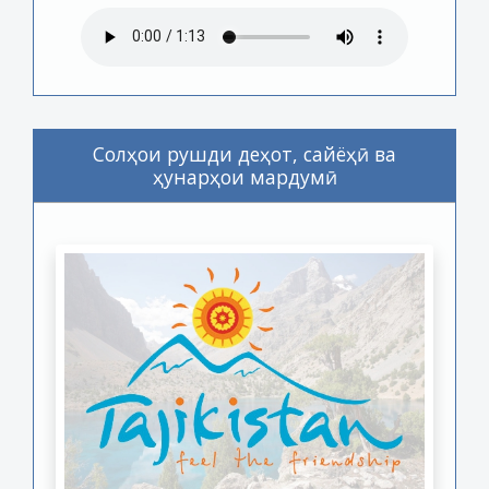
Солҳои рушди деҳот, сайёҳӣ ва
ҳунарҳои мардумӣ