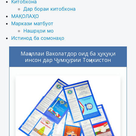
Китобхона
Дар бораи китобхона 
МАҚОЛАҲО
Маркази матбуот
Нашрҳои мо
Истинод ба сомонаҳо
Маҷаллаи Ваколатдор оид ба ҳуқуқи
инсон дар Ҷумҳурии Тоҷикистон