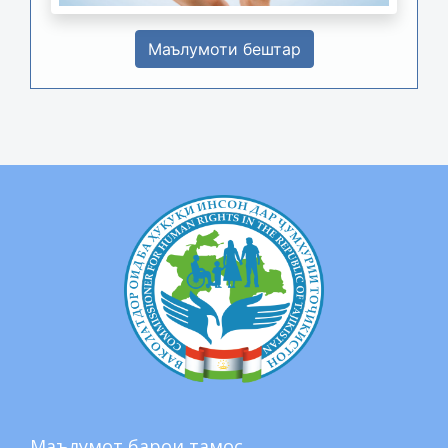
Маълумоти бештар
Маълумот барои тамос