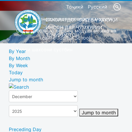
Тоҷикӣ
Русский
Это демонстрационная версия модуля
ВАКОЛАТДОР ОИД БА ҲУҚУҚИ
ИНСОН ДАР ҶУМҲУРИИ
Скачать полную версию модуля можно на
ТОҶИКИСТОН
сайте Joomla School
Барои шахсони сустбин
By Year
By Month
By Week
Today
Jump to month
Jump to month
Preceding Day