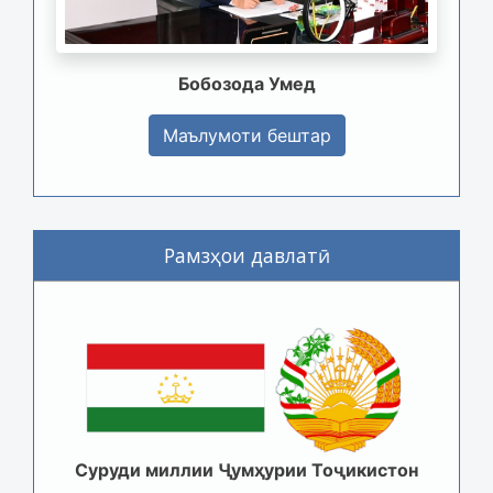
Бобозода Умед
Маълумоти бештар
Рамзҳои давлатӣ
Суруди миллии Ҷумҳурии Тоҷикистон