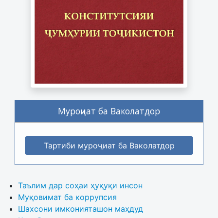
Муроҷиат ба Ваколатдор
Тартиби муроҷиат ба Ваколатдор
Таълим дар соҳаи ҳуқуқи инсон
Муқовимат ба коррупсия
Шахсони имконияташон маҳдуд