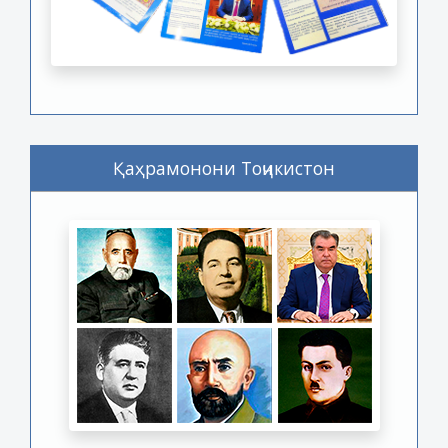
Қаҳрамонони Тоҷикистон