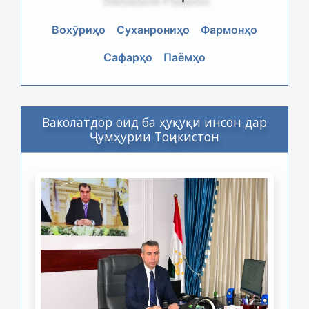
Вохӯриҳо
Суханрониҳо
Фармонҳо
Сафарҳо
Паёмҳо
Ваколатдор оид ба ҳуқуқи инсон дар
Ҷумҳурии Тоҷикистон