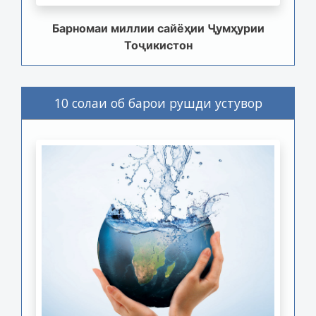
Барномаи миллии сайёҳии Ҷумҳурии
Тоҷикистон
10 солаи об барои рушди устувор