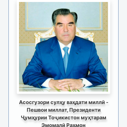
Асосгузори сулҳу ваҳдати миллӣ -
Пешвои миллат, Президенти
Ҷумҳурии Тоҷикистон муҳтарам
Эмомалӣ Раҳмон