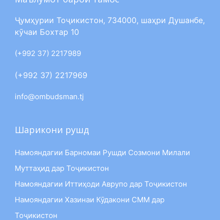
Ҷумҳурии Тоҷикистон, 734000, шаҳри Душанбе,
кӯчаи Бохтар 10
(+992 37) 2217989
(+992 37) 2217969
info@ombudsman.tj
Шарикони рушд
Намояндагии Барномаи Рушди Созмони Милали
Муттаҳид дар Тоҷикистон
Намояндагии Иттиҳоди Аврупо дар Тоҷикистон
Намояндагии Хазинаи Кӯдакони СММ дар
Тоҷикистон