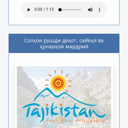
Солҳои рушди деҳот, сайёҳӣ ва
ҳунарҳои мардумӣ