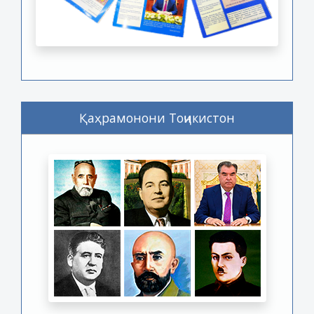
Қаҳрамонони Тоҷикистон