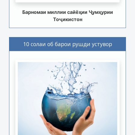
Барномаи миллии сайёҳии Ҷумҳурии
Тоҷикистон
10 солаи об барои рушди устувор