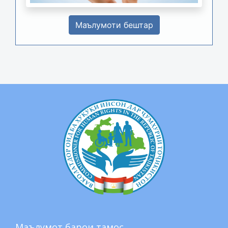
Маълумоти бештар
Маълумот барои тамос