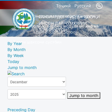
Тоҷикӣ
Русский
Это демонстрационная версия модуля
ВАКОЛАТДОР ОИД БА ҲУҚУҚИ
ИНСОН ДАР ҶУМҲУРИИ
Скачать полную версию модуля можно на
ТОҶИКИСТОН
сайте Joomla School
Барои шахсони сустбин
By Year
By Month
By Week
Today
Jump to month
Jump to month
Preceding Day