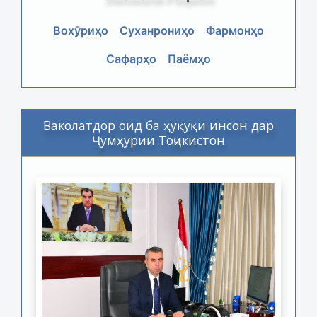
Вохӯриҳо
Суханрониҳо
Фармонҳо
Сафарҳо
Паёмҳо
Ваколатдор оид ба ҳуқуқи инсон дар
Ҷумҳурии Тоҷикистон