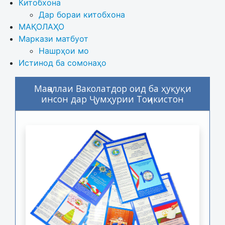
Китобхона
Дар бораи китобхона 
МАҚОЛАҲО
Маркази матбуот
Нашрҳои мо
Истинод ба сомонаҳо
Маҷаллаи Ваколатдор оид ба ҳуқуқи
инсон дар Ҷумҳурии Тоҷикистон