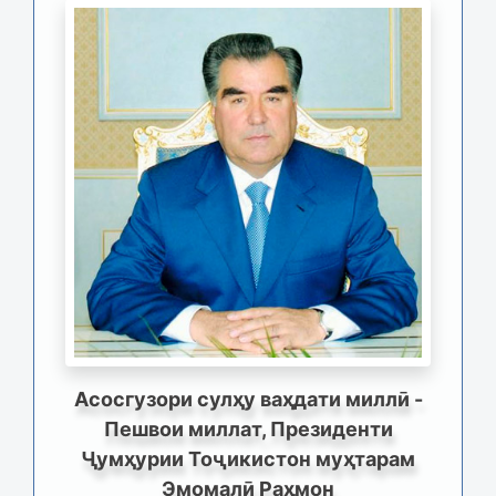
Асосгузори сулҳу ваҳдати миллӣ -
Пешвои миллат, Президенти
Ҷумҳурии Тоҷикистон муҳтарам
Эмомалӣ Раҳмон