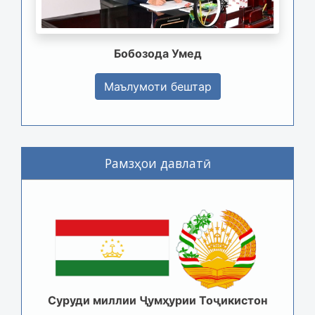
Бобозода Умед
Маълумоти бештар
Рамзҳои давлатӣ
Суруди миллии Ҷумҳурии Тоҷикистон