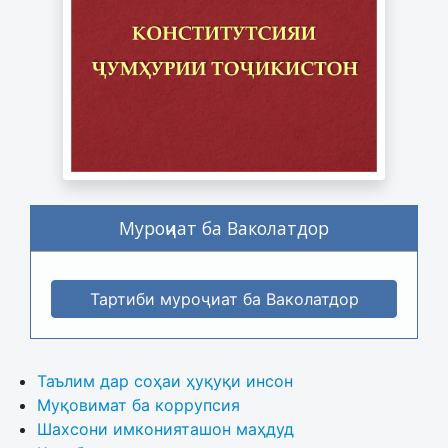
Муроҷиат ба Ваколатдор
Тартиби муроҷиат ба Ваколатдор
Таълим дар соҳаи ҳуқуқи инсон
Муқовимат ба коррупсия
Шахсони имконияташон маҳдуд