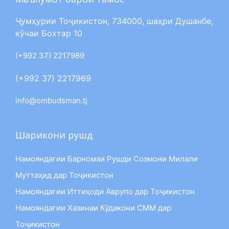
Ҷумҳурии Тоҷикистон, 734000, шаҳри Душанбе,
кӯчаи Бохтар 10
(+992 37) 2217989
(+992 37) 2217969
info@ombudsman.tj
Шарикони рушд
Намояндагии Барномаи Рушди Созмони Милали
Муттаҳид дар Тоҷикистон
Намояндагии Иттиҳоди Аврупо дар Тоҷикистон
Намояндагии Хазинаи Кӯдакони СММ дар
Тоҷикистон