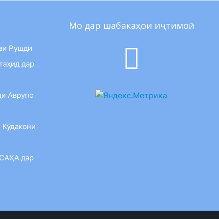
Мо дар шабакаҳои иҷтимоӣ
аи Рушди
таҳид дар
ди Аврупо
 Кӯдакони
 САҲА дар