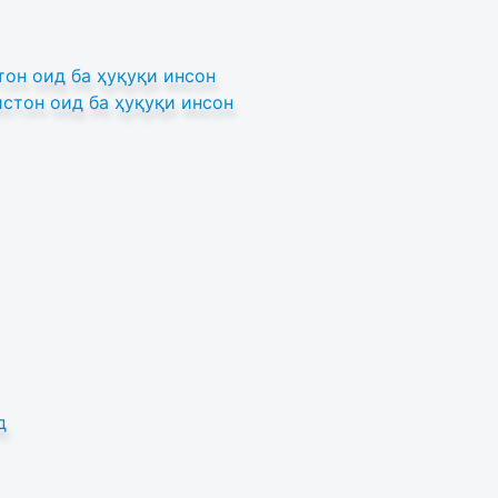
он оид ба ҳуқуқи инсон
стон оид ба ҳуқуқи инсон
д