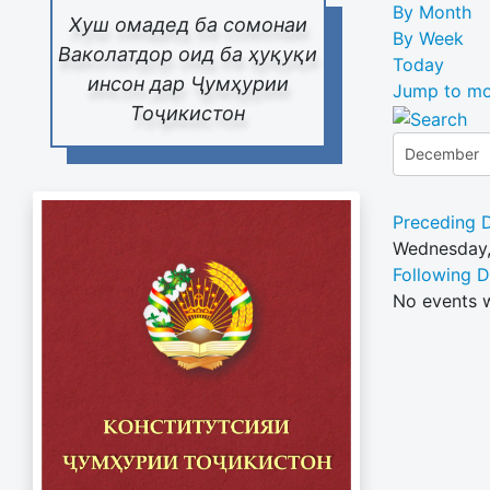
By Month
Хуш омадед ба сомонаи
By Week
Ваколатдор оид ба ҳуқуқи
Today
инсон дар Ҷумҳурии
Jump to mo
Тоҷикистон
Preceding 
Wednesday,
Following 
No events 