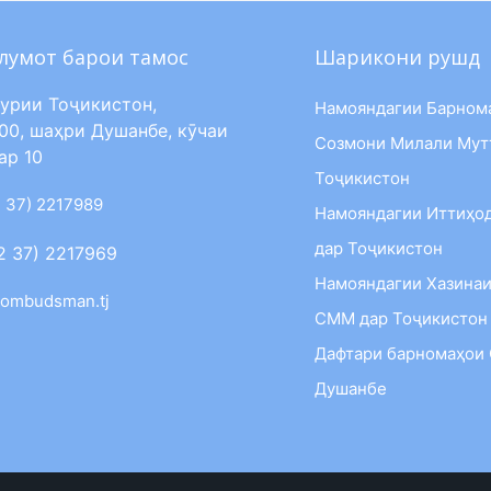
лумот барои тамос
Шарикони рушд
урии Тоҷикистон,
Намояндагии Барном
00, шаҳри Душанбе, кӯчаи
Созмони Милали Мут
ар 10
Тоҷикистон
 37) 2217989
Намояндагии Иттиҳо
дар Тоҷикистон
2 37) 2217969
Намояндагии Хазинаи
ombudsman.tj
СММ дар Тоҷикистон
Дафтари барномаҳои
Душанбе