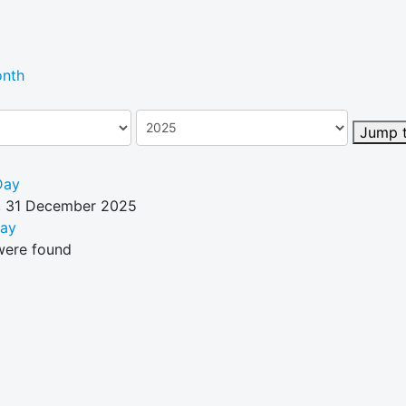
nth
Jump 
Day
 31 December 2025
Day
were found