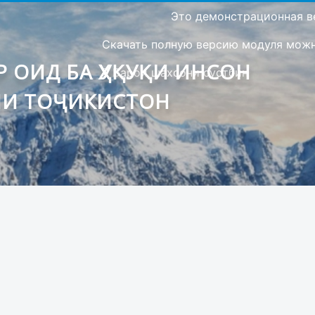
Это демонстрационная в
Скачать полную версию модуля можно
 ОИД БА ҲУҚУҚИ ИНСОН
Барои шахсони сустбин
ИИ ТОҶИКИСТОН