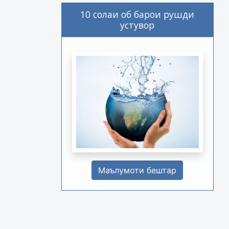
10 солаи об барои рушди
устувор
Маълумоти бештар