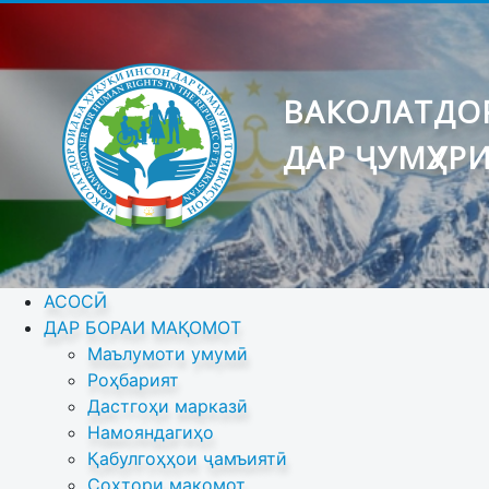
ВАКОЛАТДОР
ДАР ҶУМҲУР
АСОСӢ
ДАР БОРАИ МАҚОМОТ
Маълумоти умумӣ
Роҳбарият
Дастгоҳи марказӣ
Намояндагиҳо
Қабулгоҳҳои ҷамъиятӣ
Сохтори мақомот