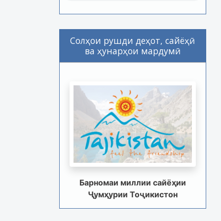
Солҳои рушди деҳот, сайёҳӣ
ва ҳунарҳои мардумӣ
Барномаи миллии сайёҳии
Ҷумҳурии Тоҷикистон