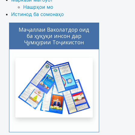
Нашрҳои мо
Истинод ба сомонаҳо
Маҷаллаи Ваколатдор оид
ба ҳуқуқи инсон дар
Ҷумҳурии Тоҷикистон