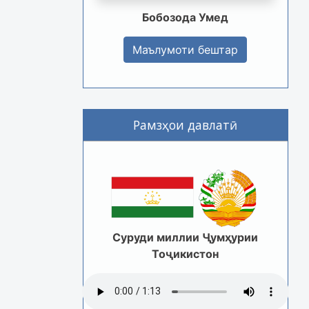
Бобозода Умед
Маълумоти бештар
Рамзҳои давлатӣ
Суруди миллии Ҷумҳурии
Тоҷикистон