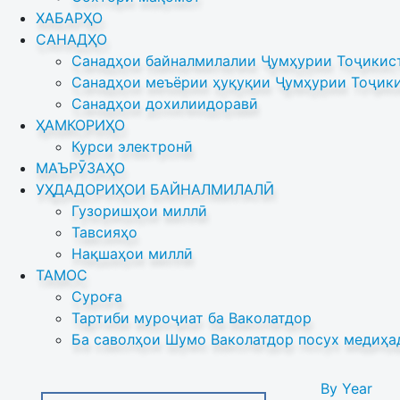
ХАБАРҲО
САНАДҲО
Санадҳои байналмилалии Ҷумҳурии Тоҷикист
Санадҳои меъёрии ҳуқуқии Ҷумҳурии Тоҷики
Санадҳои дохилиидоравӣ
ҲАМКОРИҲО
Курси электронӣ
МАЪРӮЗАҲО
УҲДАДОРИҲОИ БАЙНАЛМИЛАЛӢ
Гузоришҳои миллӣ
Тавсияҳо
Нақшаҳои миллӣ
ТАМОС
Суроға
Тартиби муроҷиат ба Ваколатдор
Ба саволҳои Шумо Ваколатдор посух медиҳа
By Year