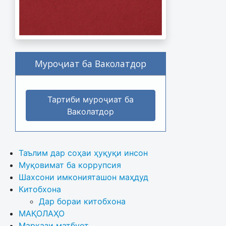
Муроҷиат ба Ваколатдор
Тартиби муроҷиат ба
Ваколатдор
Таълим дар соҳаи ҳуқуқи инсон
Муқовимат ба коррупсия
Шахсони имконияташон маҳдуд
Китобхона
Дар бораи китобхона 
МАҚОЛАҲО
Маркази матбуот