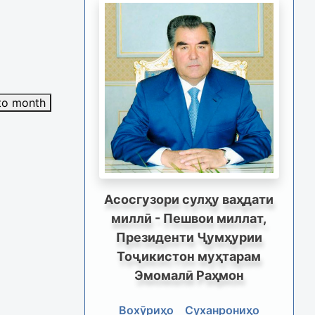
to month
Асосгузори сулҳу ваҳдати
миллӣ - Пешвои миллат,
Президенти Ҷумҳурии
Тоҷикистон муҳтарам
Эмомалӣ Раҳмон
Вохӯриҳо
Суханрониҳо