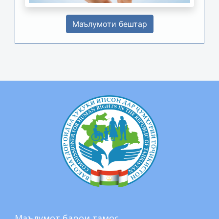
Маълумоти бештар
Маълумот барои тамос