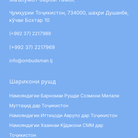
Ҷумҳурии Тоҷикистон, 734000, шаҳри Душанбе,
кӯчаи Бохтар 10
(+992 37) 2217989
(+992 37) 2217969
info@ombudsman.tj
Шарикони рушд
Намояндагии Барномаи Рушди Созмони Милали
Муттаҳид дар Тоҷикистон
Намояндагии Иттиҳоди Аврупо дар Тоҷикистон
Намояндагии Хазинаи Кӯдакони СММ дар
Тоҷикистон