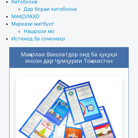
Китобхона
Дар бораи китобхона 
МАҚОЛАҲО
Маркази матбуот
Нашрҳои мо
Истинод ба сомонаҳо
Маҷаллаи Ваколатдор оид ба ҳуқуқи
инсон дар Ҷумҳурии Тоҷикистон