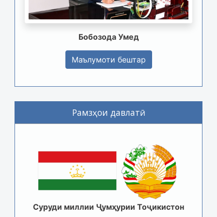
Бобозода Умед
Маълумоти бештар
Рамзҳои давлатӣ
Суруди миллии Ҷумҳурии Тоҷикистон