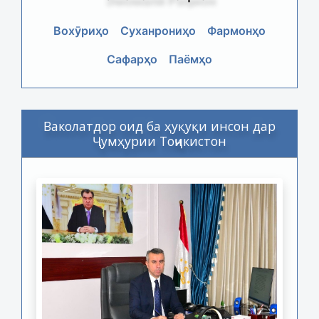
Вохӯриҳо
Суханрониҳо
Фармонҳо
Сафарҳо
Паёмҳо
Ваколатдор оид ба ҳуқуқи инсон дар
Ҷумҳурии Тоҷикистон