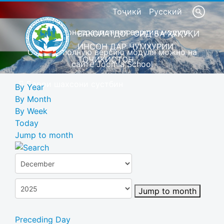
Тоҷикӣ
Русский
Это демонстрационная версия модуля
ВАКОЛАТДОР ОИД БА ҲУҚУҚИ
ИНСОН ДАР ҶУМҲУРИИ
Скачать полную версию модуля можно на
ТОҶИКИСТОН
сайте Joomla School
Барои шахсони сустбин
By Year
By Month
By Week
Today
Jump to month
Jump to month
Preceding Day