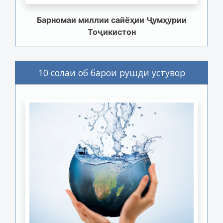
Барномаи миллии сайёҳии Ҷумҳурии
Тоҷикистон
10 солаи об барои рушди устувор