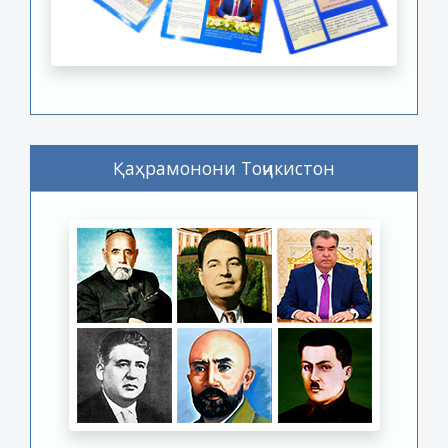
Қаҳрамонони Тоҷикистон