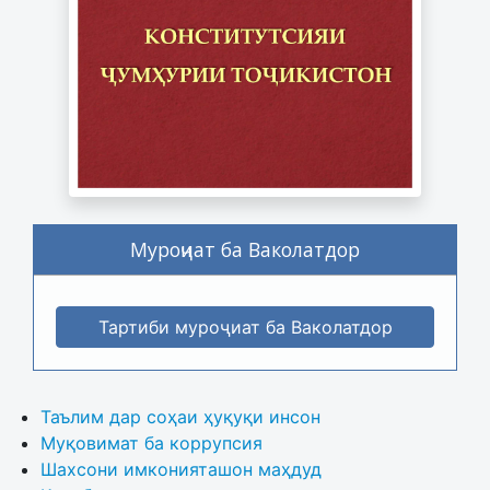
Муроҷиат ба Ваколатдор
Тартиби муроҷиат ба Ваколатдор
Таълим дар соҳаи ҳуқуқи инсон
Муқовимат ба коррупсия
Шахсони имконияташон маҳдуд