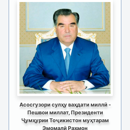
Асосгузори сулҳу ваҳдати миллӣ -
Пешвои миллат, Президенти
Ҷумҳурии Тоҷикистон муҳтарам
Эмомалӣ Раҳмон