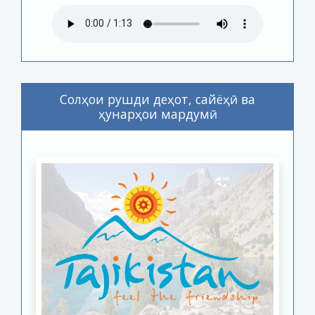
Солҳои рушди деҳот, сайёҳӣ ва
ҳунарҳои мардумӣ