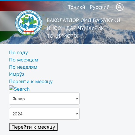
Тоҷикӣ
Русский
ВАКОЛАТДОР ОИД БА ҲУҚУҚИ
ИНСОН ДАР ҶУМҲУРИИ
ТОҶИКИСТОН
По году
По месяцам
По неделям
Имрӯз
Перейти к месяцу
Перейти к месяцу