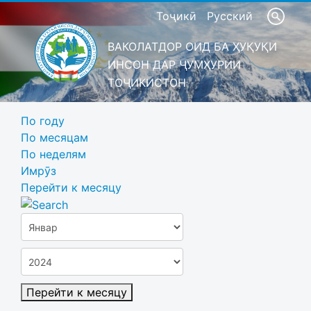
Тоҷикӣ
Русский
ВАКОЛАТДОР ОИД БА ҲУҚУҚИ
ИНСОН ДАР ҶУМҲУРИИ
ТОҶИКИСТОН
По году
По месяцам
По неделям
Имрӯз
Перейти к месяцу
Перейти к месяцу