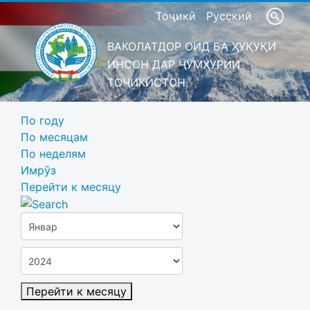
Тоҷикӣ
Русский
ВАКОЛАТДОР ОИД БА ҲУҚУҚИ
ИНСОН ДАР ҶУМҲУРИИ
ТОҶИКИСТОН
По году
По месяцам
По неделям
Имрӯз
Перейти к месяцу
Перейти к месяцу