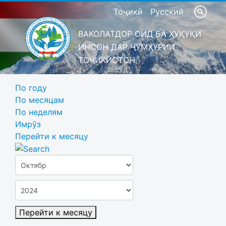
Тоҷикӣ
Русский
ВАКОЛАТДОР ОИД БА ҲУҚУҚИ
ИНСОН ДАР ҶУМҲУРИИ
ТОҶИКИСТОН
По году
По месяцам
По неделям
Имрӯз
Перейти к месяцу
Перейти к месяцу