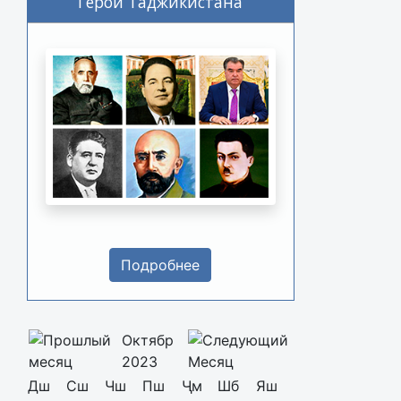
Герои Таджикистана
Подробнее
Октябр
2023
Дш
Сш
Чш
Пш
Ҷм
Шб
Яш