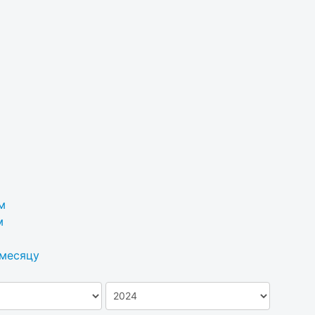
м
м
 месяцу