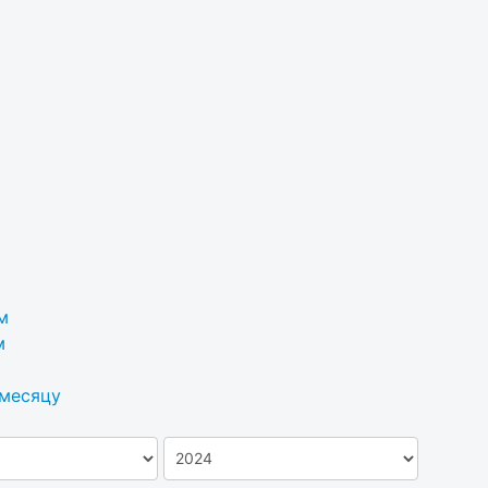
м
м
 месяцу