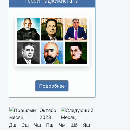
Герои Таджикистана
Подробнее
Октябр
2023
Дш
Сш
Чш
Пш
Ҷм
Шб
Яш