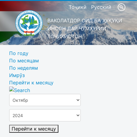
Тоҷикӣ
Русский
ВАКОЛАТДОР ОИД БА ҲУҚУҚИ
ИНСОН ДАР ҶУМҲУРИИ
ТОҶИКИСТОН
По году
По месяцам
По неделям
Имрӯз
Перейти к месяцу
Перейти к месяцу