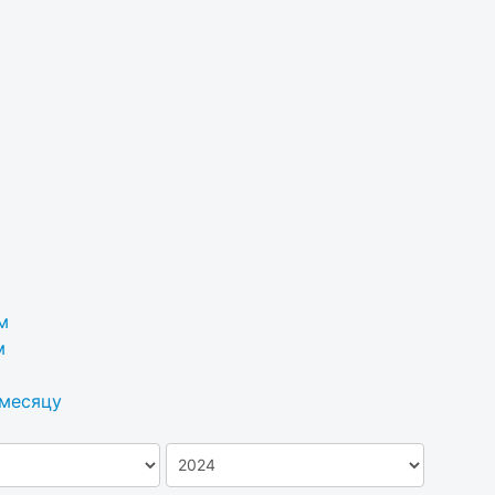
м
м
 месяцу