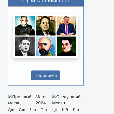
Герои Таджикистана
Подробнее
Март
2024
Дш
Сш
Чш
Пш
Ҷм
Шб
Яш