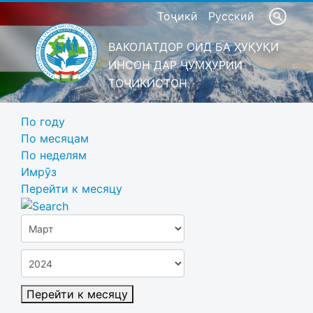
Тоҷикӣ
Русский
ВАКОЛАТДОР ОИД БА ҲУҚУҚИ
ИНСОН ДАР ҶУМҲУРИИ
ТОҶИКИСТОН
По году
По месяцам
По неделям
Имрӯз
Перейти к месяцу
Перейти к месяцу