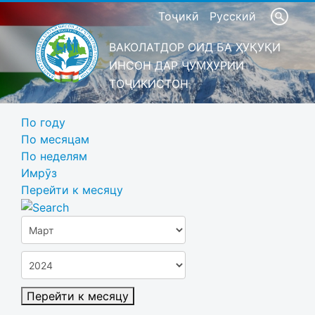
Тоҷикӣ
Русский
ВАКОЛАТДОР ОИД БА ҲУҚУҚИ
ИНСОН ДАР ҶУМҲУРИИ
ТОҶИКИСТОН
По году
По месяцам
По неделям
Имрӯз
Перейти к месяцу
Перейти к месяцу