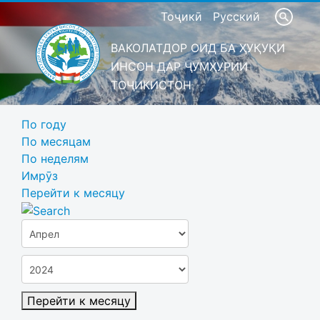
Тоҷикӣ
Русский
ВАКОЛАТДОР ОИД БА ҲУҚУҚИ
ИНСОН ДАР ҶУМҲУРИИ
ТОҶИКИСТОН
По году
По месяцам
По неделям
Имрӯз
Перейти к месяцу
Перейти к месяцу