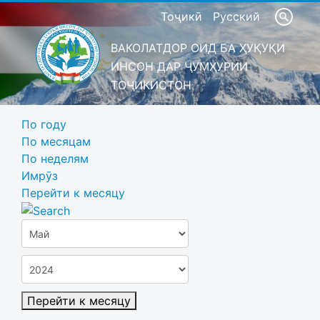
Тоҷикӣ
Русский
ВАКОЛАТДОР ОИД БА ҲУҚУҚИ
ИНСОН ДАР ҶУМҲУРИИ
ТОҶИКИСТОН
По году
По месяцам
По неделям
Имрӯз
Перейти к месяцу
Перейти к месяцу