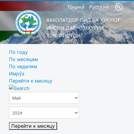
Тоҷикӣ
Русский
ВАКОЛАТДОР ОИД БА ҲУҚУҚИ
ИНСОН ДАР ҶУМҲУРИИ
ТОҶИКИСТОН
По году
По месяцам
По неделям
Имрӯз
Перейти к месяцу
Перейти к месяцу