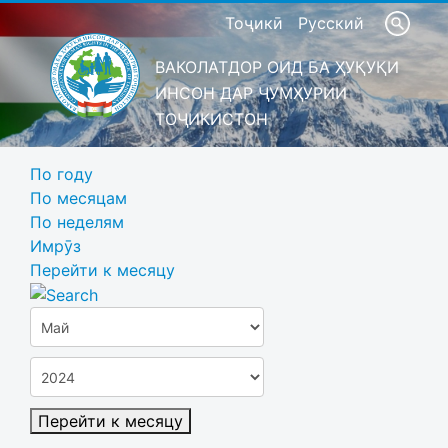
Тоҷикӣ
Русский
ВАКОЛАТДОР ОИД БА ҲУҚУҚИ
ИНСОН ДАР ҶУМҲУРИИ
ТОҶИКИСТОН
По году
По месяцам
По неделям
Имрӯз
Перейти к месяцу
Перейти к месяцу