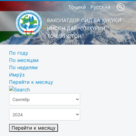
Тоҷикӣ
Русский
ВАКОЛАТДОР ОИД БА ҲУҚУҚИ
ИНСОН ДАР ҶУМҲУРИИ
ТОҶИКИСТОН
По году
По месяцам
По неделям
Имрӯз
Перейти к месяцу
Перейти к месяцу