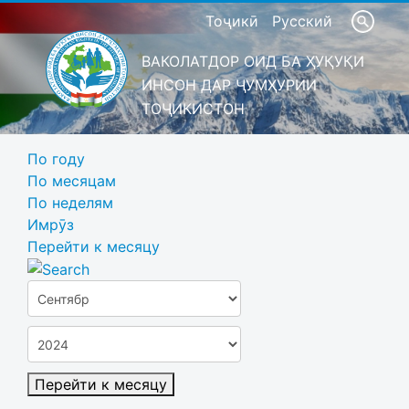
Тоҷикӣ
Русский
ВАКОЛАТДОР ОИД БА ҲУҚУҚИ
ИНСОН ДАР ҶУМҲУРИИ
ТОҶИКИСТОН
По году
По месяцам
По неделям
Имрӯз
Перейти к месяцу
Перейти к месяцу