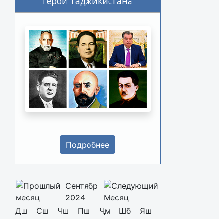
Герои Таджикистана
Подробнее
Сентябр
2024
Дш
Сш
Чш
Пш
Ҷм
Шб
Яш