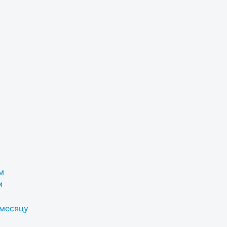
м
м
 месяцу