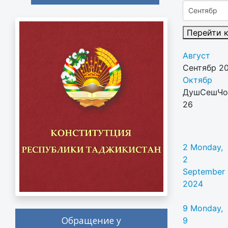
Перейти 
Август
Сентябр 2
Октябр
Душ
Сеш
Чо
26
2
Monday,
2
September
2024
9
Monday,
Обращение у
9