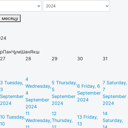
к месяцу
024
р
Пан
Ҷум
Шан
Якш
27
28
29
30
31
4
3
Tuesday,
5
Thursday,
7
Saturday,
Wednesday,
6
Friday, 6
3
5
7
4
September
September
September
September
September
2024
2024
2024
2024
2024
11
12
14
10
Tuesday,
13
Friday,
Wednesday,
Thursday,
Saturday,
10
13
11
12
14