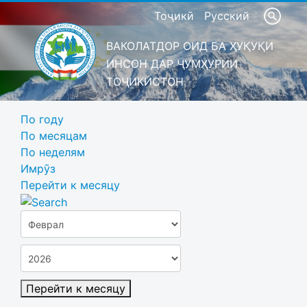
Тоҷикӣ
Русский
ВАКОЛАТДОР ОИД БА ҲУҚУҚИ
ИНСОН ДАР ҶУМҲУРИИ
ТОҶИКИСТОН
По году
По месяцам
По неделям
Имрӯз
Перейти к месяцу
Перейти к месяцу