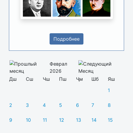
Подробнее
Феврал
2026
Дш
Сш
Чш
Пш
Ҷм
Шб
Яш
1
2
3
4
5
6
7
8
9
10
11
12
13
14
15