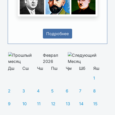
Подробнее
Феврал
2026
Дш
Сш
Чш
Пш
Ҷм
Шб
Яш
1
2
3
4
5
6
7
8
9
10
11
12
13
14
15