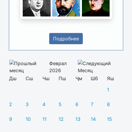
Подробнее
Феврал
2026
Дш
Сш
Чш
Пш
Ҷм
Шб
Яш
1
2
3
4
5
6
7
8
9
10
11
12
13
14
15