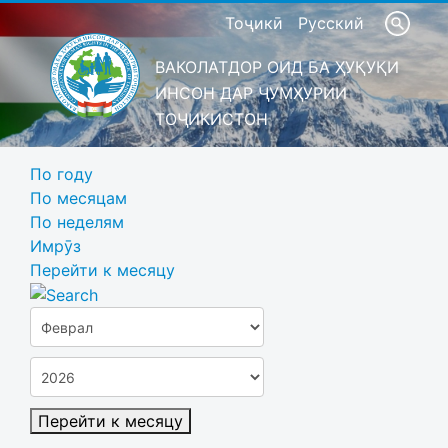
Тоҷикӣ
Русский
ВАКОЛАТДОР ОИД БА ҲУҚУҚИ
ИНСОН ДАР ҶУМҲУРИИ
ТОҶИКИСТОН
По году
По месяцам
По неделям
Имрӯз
Перейти к месяцу
Перейти к месяцу