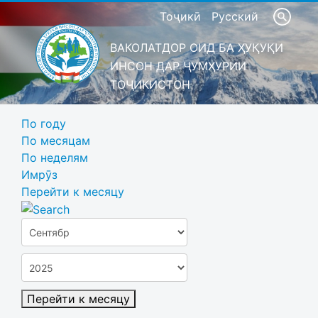
Тоҷикӣ
Русский
ВАКОЛАТДОР ОИД БА ҲУҚУҚИ
ИНСОН ДАР ҶУМҲУРИИ
ТОҶИКИСТОН
По году
По месяцам
По неделям
Имрӯз
Перейти к месяцу
Перейти к месяцу