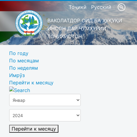
Тоҷикӣ
Русский
ВАКОЛАТДОР ОИД БА ҲУҚУҚИ
ИНСОН ДАР ҶУМҲУРИИ
ТОҶИКИСТОН
По году
По месяцам
По неделям
Имрӯз
Перейти к месяцу
Перейти к месяцу