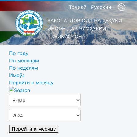
Тоҷикӣ
Русский
ВАКОЛАТДОР ОИД БА ҲУҚУҚИ
ИНСОН ДАР ҶУМҲУРИИ
ТОҶИКИСТОН
По году
По месяцам
По неделям
Имрӯз
Перейти к месяцу
Перейти к месяцу