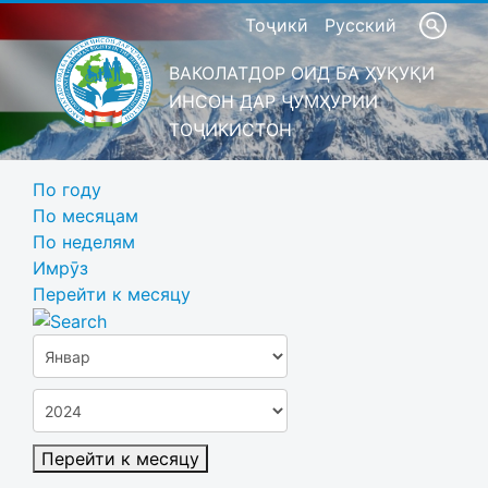
Тоҷикӣ
Русский
ВАКОЛАТДОР ОИД БА ҲУҚУҚИ
ИНСОН ДАР ҶУМҲУРИИ
ТОҶИКИСТОН
По году
По месяцам
По неделям
Имрӯз
Перейти к месяцу
Перейти к месяцу