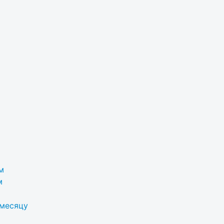
м
м
 месяцу