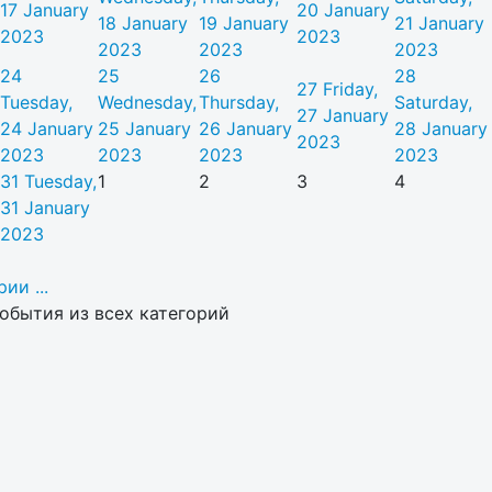
17 January
20 January
18 January
19 January
21 January
2023
2023
2023
2023
2023
24
25
26
28
27
Friday,
Tuesday,
Wednesday,
Thursday,
Saturday,
27 January
24 January
25 January
26 January
28 January
2023
2023
2023
2023
2023
31
Tuesday,
1
2
3
4
31 January
2023
ии ...
обытия из всех категорий