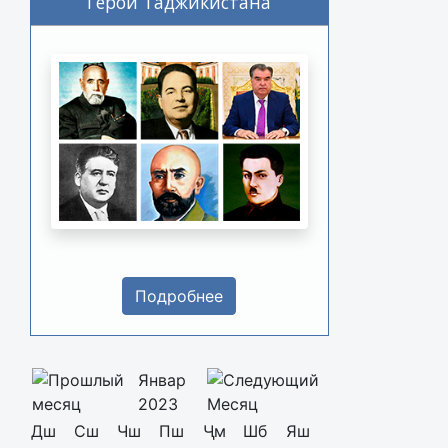
Герои Таджикистана
Подробнее
Январ
2023
Дш
Сш
Чш
Пш
Ҷм
Шб
Яш