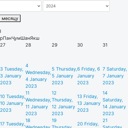
к месяцу
3
р
Пан
Ҷум
Шан
Якш
27
28
29
30
31
4
3
Tuesday,
5
Thursday,
6
Friday, 6
7
Saturday,
Wednesday,
3 January
5 January
January
7 January
4 January
2023
2023
2023
2023
2023
11
12
14
10
Tuesday,
13
Friday,
Wednesday,
Thursday,
Saturday,
10 January
13 January
11 January
12 January
14 January
2023
2023
2023
2023
2023
18
19
21
17
Tuesday,
20
Friday,
Wednesday,
Thursday,
Saturday,