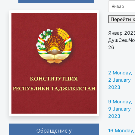
Перейти 
Январ 202
Душ
Сеш
Чо
26
2
Monday,
2 January
2023
9
Monday,
9 January
2023
Обращение у
16
Monday,