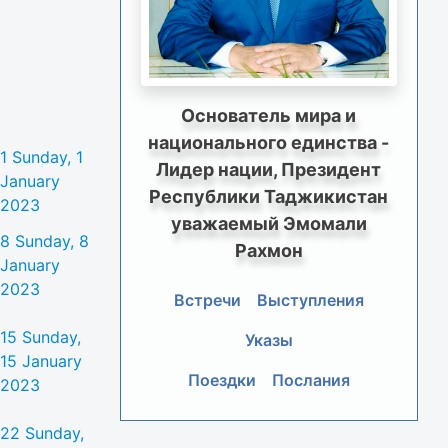
Основатель мира и
национального единства -
1
Sunday, 1
Лидер нации, Президент
January
Республики Таджикистан
2023
уважаемый Эмомали
8
Sunday, 8
Рахмон
January
2023
Встречи
Выступления
15
Sunday,
Указы
15 January
Поездки
Послания
2023
22
Sunday,