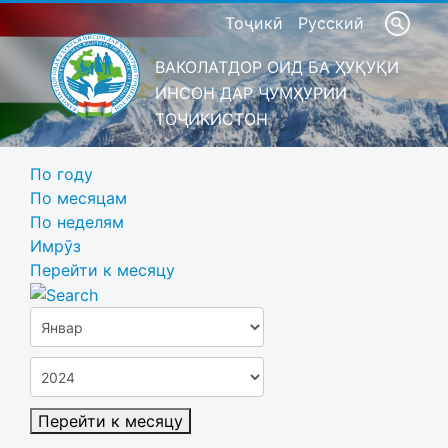
Тоҷикӣ
Русский
ВАКОЛАТДОР ОИД БА ҲУҚУҚИ
ИНСОН ДАР ҶУМҲУРИИ
ТОҶИКИСТОН
По году
По месяцам
По неделям
Имрӯз
Перейти к месяцу
Перейти к месяцу