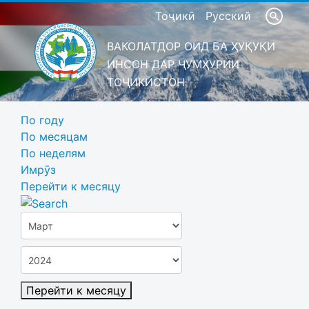
Тоҷикӣ
Русский
ВАКОЛАТДОР ОИД БА ҲУҚУҚИ
ИНСОН ДАР ҶУМҲУРИИ
ТОҶИКИСТОН
По году
По месяцам
По неделям
Имрӯз
Перейти к месяцу
Перейти к месяцу