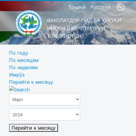
Тоҷикӣ
Русский
ВАКОЛАТДОР ОИД БА ҲУҚУҚИ
ИНСОН ДАР ҶУМҲУРИИ
ТОҶИКИСТОН
По году
По месяцам
По неделям
Имрӯз
Перейти к месяцу
Перейти к месяцу