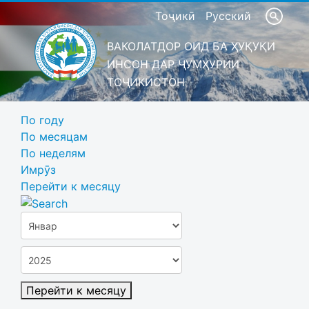
Тоҷикӣ
Русский
ВАКОЛАТДОР ОИД БА ҲУҚУҚИ
ИНСОН ДАР ҶУМҲУРИИ
ТОҶИКИСТОН
По году
По месяцам
По неделям
Имрӯз
Перейти к месяцу
Перейти к месяцу