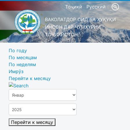
Тоҷикӣ
Русский
ВАКОЛАТДОР ОИД БА ҲУҚУҚИ
ИНСОН ДАР ҶУМҲУРИИ
ТОҶИКИСТОН
По году
По месяцам
По неделям
Имрӯз
Перейти к месяцу
Перейти к месяцу